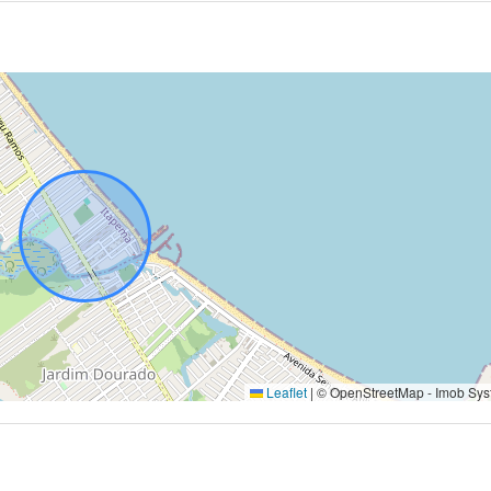
Leaflet
|
© OpenStreetMap - Imob Sys