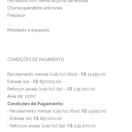
Fechadura com senha na porta de entrada
ChurrasqueiraItens adicionais
Fireplace
Mobiliado e equipado
CONDIÇÕES DE PAGAMENTO
Parcelamento mensal (cub/sc) (60x) - R$ 14.950,00
Entrada (1x) - R$ 897.000,00
Reforços anuais (cub/sc) (5x) - R$ 239.200,00
Área útil: 127m²
Condições de Pagamento:
• Parcelamento mensal (cub/sc) (60x): R$ 14.950,00
• Entrada (1x): R$ 897.000,00
• Reforços anuais (cub/sc) (5x): R$ 239.200,00