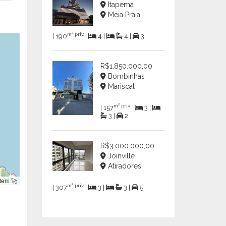
Itapema
Meia Praia
m² priv.
| 190
4 |
4 |
3
R$1.850.000,00
Bombinhas
Mariscal
m² priv.
| 157
3 |
3 |
2
R$3.000.000,00
Joinville
Atiradores
tem 🚀
m² priv.
| 307
3 |
3 |
5