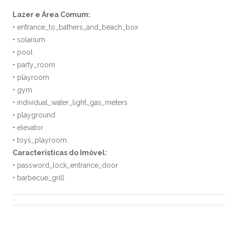
Lazer e Área Comum:
• entrance_to_bathers_and_beach_box
• solarium
• pool
• party_room
• playroom
• gym
• individual_water_light_gas_meters
• playground
• elevator
• toys_playroom
Características do Imóvel:
• password_lock_entrance_door
• barbecue_grill