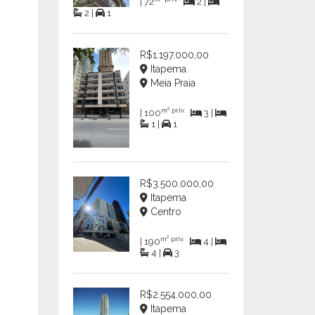
| 72
2 |
2 |
1
R$1.197.000,00
Itapema
Meia Praia
m² priv.
| 100
3 |
1 |
1
R$3.500.000,00
Itapema
Centro
m² priv.
| 190
4 |
4 |
3
R$2.554.000,00
Itapema