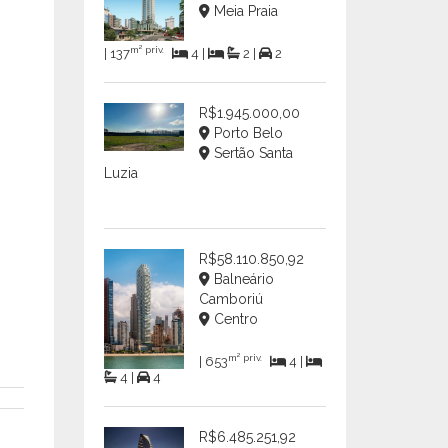
Meia Praia
m² priv.
| 137
4 |
2 |
2
R$1.945.000,00
Porto Belo
Sertão Santa
Luzia
R$58.110.850,92
Balneário
Camboriú
Centro
m² priv.
| 653
4 |
4 |
4
R$6.485.251,92