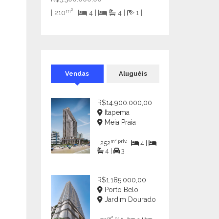
m²
| 210
4 |
4 |
1 |
Vendas
Aluguéis
R$14.900.000,00
Itapema
Meia Praia
m² priv.
| 252
4 |
4 |
3
R$1.185.000,00
Porto Belo
Jardim Dourado
m² priv.