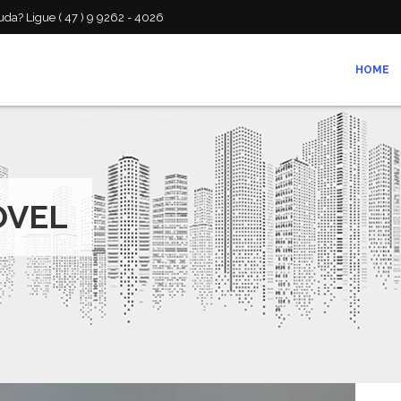
da? Ligue ( 47 ) 9 9262 - 4026
HOME
ÓVEL