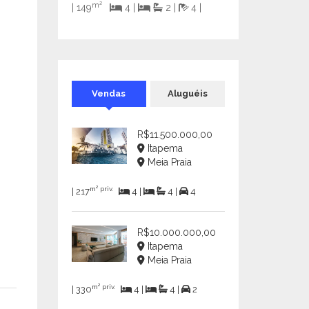
m²
| 149
4 |
2 |
4 |
Vendas
Aluguéis
R$11.500.000,00
Itapema
Meia Praia
m² priv.
| 217
4 |
4 |
4
R$10.000.000,00
Itapema
Meia Praia
m² priv.
| 330
4 |
4 |
2