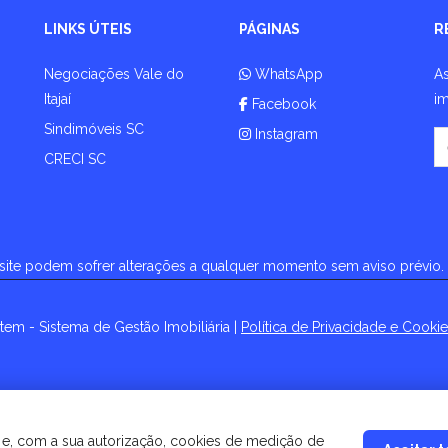
LINKS ÚTEIS
PÁGINAS
R
Negociações Vale do
WhatsApp
As
Itajaí
im
Facebook
Sindimóveis SC
Instagram
S
CRECI SC
site podem sofrer alterações a qualquer momento sem aviso prévio.
em - Sistema de Gestão Imobiliária
|
Política de Privacidade e Cooki
 e, com a sua autorização, cookies de medição de