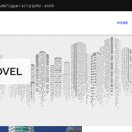
da? Ligue ( 47 ) 9 9262 - 4026
HOME
ÓVEL