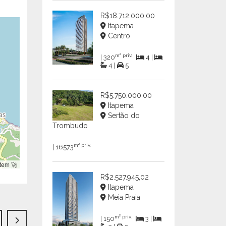
R$18.712.000,00
Itapema
Centro
m² priv.
| 320
4 |
4 |
5
R$5.750.000,00
Itapema
Sertão do
Trombudo
m² priv.
| 16573
tem 🚀
R$2.527.945,02
Itapema
Meia Praia
m² priv.
| 150
3 |