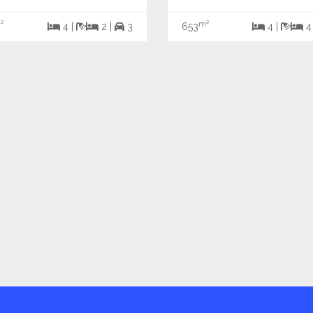
²
m²
4 |
2 |
3
653
4 |
4