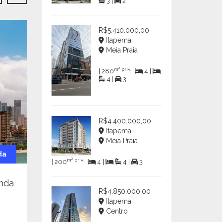
3 |
2
R$5.410.000,00
Itapema
Meia Praia
m² priv.
| 280
4 |
4 |
3
R$4.400.000,00
Itapema
Meia Praia
da
R$7.621.504,56
Venda
R$14.5
m² priv.
| 200
4 |
4 |
3
nda
Apartamento para venda
Apart
R$4.850.000,00
no bairro Centro em
no ba
Balneário Camboriú
Balne
Itapema
Centro
Centro - Balneário Camboriú
Centro 