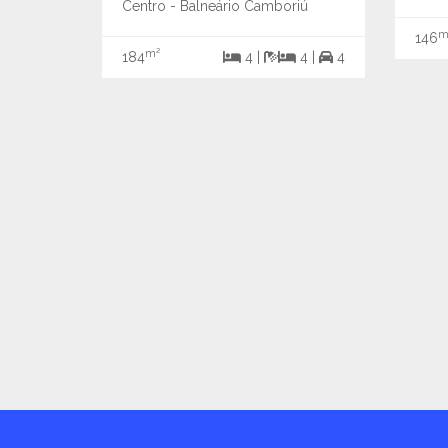
Centro - Balneário Camboriú
m
146
m²
184
4 |
4 |
4