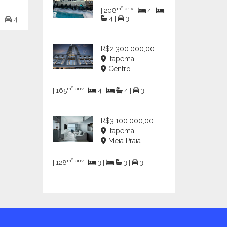
m² priv.
| 208
4 |
m²
m²
4 |
3
 |
4
182
4 |
4 |
3
232
R$2.300.000,00
Itapema
Centro
m² priv.
| 165
4 |
4 |
3
R$3.100.000,00
Itapema
Meia Praia
m² priv.
| 128
3 |
3 |
3