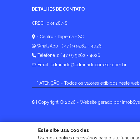
DETALHES DE CONTATO
CRECI: 034.287-S
- Centro - Itapema - SC
WhatsApp :
( 47 ) 9 9262 - 4026
Telefone 1: ( 47 ) 9 9262 - 4026
Email:
edmundo@edmundocorretor.com.br
* ATENÇÃO - Todos os valores exibidos neste web
🔒
| Copyright © 2026 - Website gerado por
ImobSyst
Este site usa cookies
Usamos cookies necessários para o site funcionar