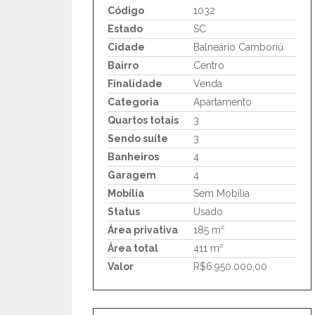
Código
1032
Estado
SC
Cidade
Balneário Camboriú
Bairro
Centro
Finalidade
Venda
Categoria
Apartamento
Quartos totais
3
Sendo suíte
3
Banheiros
4
Garagem
4
Mobília
Sem Mobília
Status
Usado
Área privativa
185 m²
Área total
411 m²
Valor
R$6.950.000,00