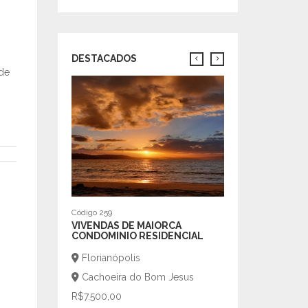
DESTACADOS
de
Venda - R$6.950.000,00
Código 1031
APARTAMENTO 4
PARA VENDA NO 
CENTRO EM ITA
Itapema
Centro
R$5.500.000,00
Código 259
m²
| 210
4 |
VIVENDAS DE MAIORCA
CONDOMINIO RESIDENCIAL
Florianópolis
Cachoeira do Bom Jesus
R$7.500,00