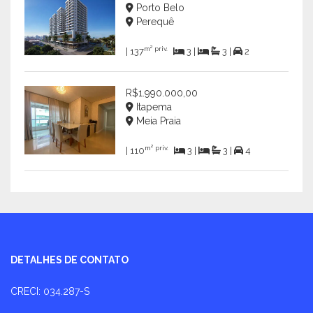
Porto Belo
Perequê
m² priv.
| 137
3 |
3 |
2
R$1.990.000,00
Itapema
Meia Praia
m² priv.
| 110
3 |
3 |
4
DETALHES DE CONTATO
CRECI: 034.287-S