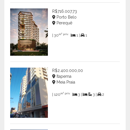
R$716.007,73
Porto Belo
Perequê
m² priv.
| 30
1 |
1
R$2.400.000,00
Itapema
Meia Praia
m² priv.
| 120
3 |
3 |
2