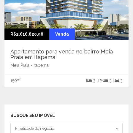
R$2.616.820,98
Venda
Apartamento para venda no bairro Meia
Praia em Itapema
Meia Praia - Itapema
m²
150
3 |
3 |
3
BUSQUE SEU IMÓVEL
Tipo negociação
Finalidade do negócio