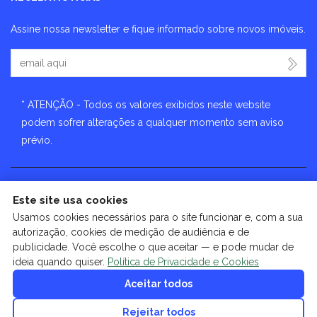
Assine nossa newsletter e fique informado sobre novos imóveis.
Seu Email
* ATENÇÃO - Todos os valores exibidos neste website
podem sofrer alterações a qualquer momento sem aviso
prévio.
Este site usa cookies
🔒
| Copyright © 2026 - Website gerado por
ImobSystem -
Usamos cookies necessários para o site funcionar e, com a sua
Sistema de Gestão Imobiliária
|
Política de Privacidade e Cookies
autorização, cookies de medição de audiência e de
|
Preferências de cookies
|
Meus dados
publicidade. Você escolhe o que aceitar — e pode mudar de
ideia quando quiser.
Política de Privacidade e Cookies
Aceitar todos
Rejeitar todos