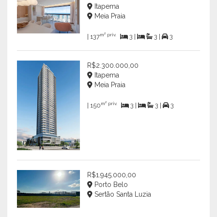
Itapema
Meia Praia
m² priv.
| 137
3 |
3 |
3
R$2.300.000,00
Itapema
Meia Praia
m² priv.
| 150
3 |
3 |
3
R$1.945.000,00
Porto Belo
Sertão Santa Luzia