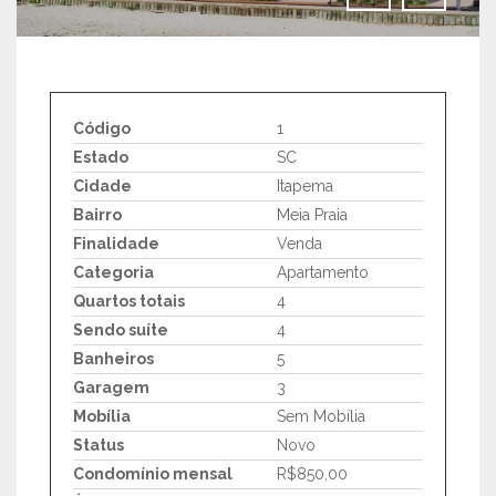
IMAGENS EM TELA CHEIA
Código
1
Estado
SC
Cidade
Itapema
Bairro
Meia Praia
Finalidade
Venda
Categoria
Apartamento
Quartos totais
4
Sendo suíte
4
Banheiros
5
Garagem
3
Mobília
Sem Mobília
Status
Novo
Condomínio mensal
R$850,00