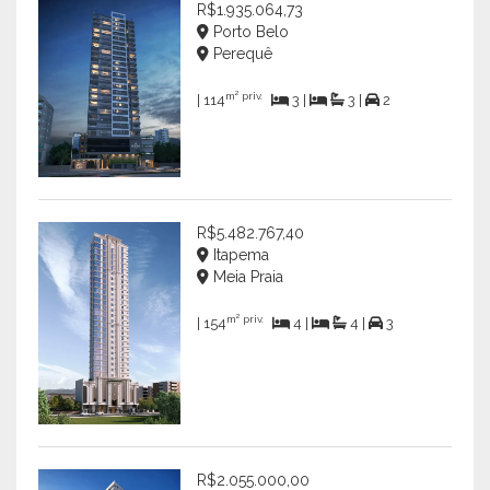
R$1.935.064,73
Porto Belo
Perequê
m² priv.
| 114
3 |
3 |
2
R$5.482.767,40
Itapema
Meia Praia
m² priv.
| 154
4 |
4 |
3
R$2.055.000,00