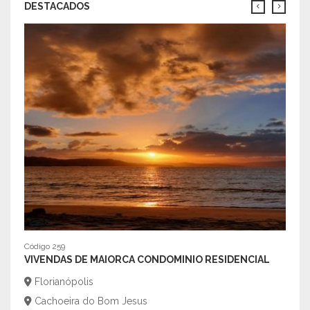
DESTACADOS
Código 259
Código
VIVENDAS DE MAIORCA CONDOMINIO RESIDENCIAL
APAR
CEN
Florianópolis
Ita
Cachoeira do Bom Jesus