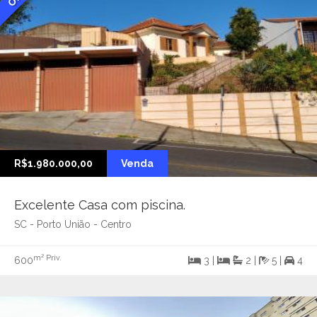
R$1.980.000,00
Venda
Excelente Casa com piscina.
SC - Porto União - Centro
m² Priv.
600
3 |
2 |
5 |
4