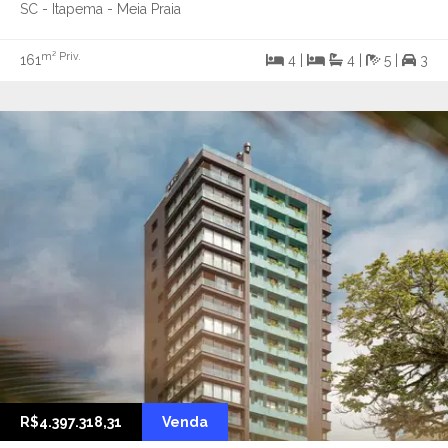
SC - Itapema - Meia Praia
m² Priv.
161
4 |
4 |
5 |
3
R$4.397.318,31
Venda