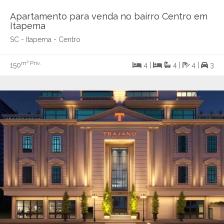
Apartamento para venda no bairro Centro em
Itapema
SC - Itapema - Centro
m² Priv.
150
4 |
4 |
4 |
3