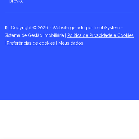
prévio.
🔒
| Copyright © 2026 - Website gerado por
ImobSystem -
Sistema de Gestão Imobiliária
|
Política de Privacidade e Cookies
|
Preferências de cookies
|
Meus dados