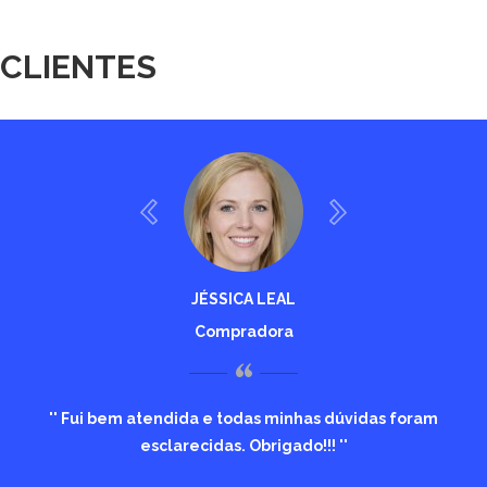
CLIENTES
JÉSSICA LEAL
Compradora
“
Fui bem atendida e todas minhas dúvidas foram
esclarecidas. Obrigado!!!