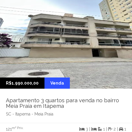
R$1.990.000,00
Venda
Apartamento 3 quartos para venda no bairro
Meia Praia em Itapema
SC - Itapema - Meia Praia
m² Priv.
121
3 |
1 |
2 |
1