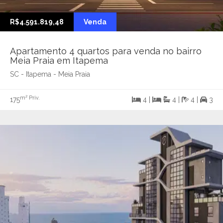
R$4.591.819,48
Venda
Apartamento 4 quartos para venda no bairro
Meia Praia em Itapema
SC - Itapema - Meia Praia
m² Priv.
175
4 |
4 |
4 |
3