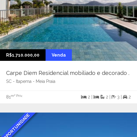
R$1.710.000,00
Venda
Carpe Diem Residencial mobiliado e decorado .
SC - Itapema - Meia Praia
m² Priv.
81
2 |
2 |
3 |
2
OPORTUNIDADE