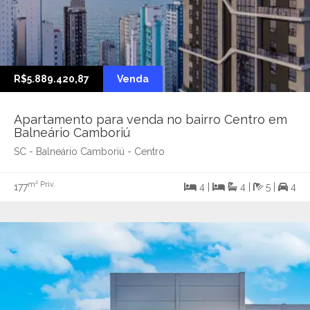
R$5.889.420,87
Venda
Apartamento para venda no bairro Centro em
Balneário Camboriú
SC - Balneário Camboriú - Centro
m² Priv.
177
4 |
4 |
5 |
4