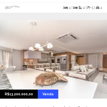
m² Priv.
180
4 |
4 |
5 |
4
R$13.200.000,00
Venda