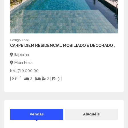
Código
LA B
Ita
Mei
Código 2064
CARPE DIEM RESIDENCIAL MOBILIADO E DECORADO .
R$4.
Itapema
| 200
Meia Praia
R$1.710.000,00
m²
| 81
2 |
2 |
3 |
Vendas
Aluguéis