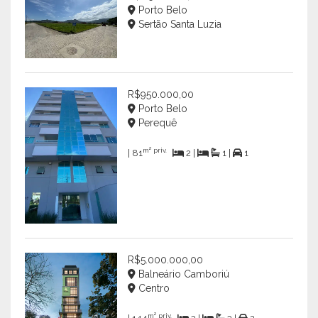
Porto Belo
Sertão Santa Luzia
R$950.000,00
Porto Belo
Perequê
m² priv.
| 81
2 |
1 |
1
R$5.000.000,00
Balneário Camboriú
Centro
m² priv.