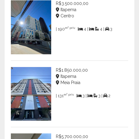
R$3.500.000,00
Itapema
Centro
m² priv.
| 190
4 |
4 |
3
R$1.850.000,00
Itapema
Meia Praia
m² priv.
| 131
3 |
3 |
2
R$5.700.000,00