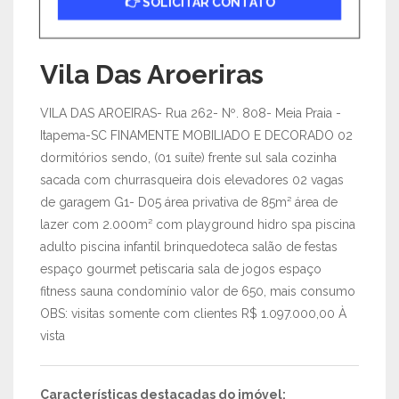
👉 SOLICITAR CONTATO
Vila Das Aroeriras
VILA DAS AROEIRAS- Rua 262- Nº. 808- Meia Praia -
Itapema-SC FINAMENTE MOBILIADO E DECORADO 02
dormitórios sendo, (01 suíte) frente sul sala cozinha
sacada com churrasqueira dois elevadores 02 vagas
de garagem G1- D05 área privativa de 85m² área de
lazer com 2.000m² com playground hidro spa piscina
adulto piscina infantil brinquedoteca salão de festas
espaço gourmet petiscaria sala de jogos espaço
fitness sauna condomínio valor de 650, mais consumo
OBS: visitas somente com clientes R$ 1.097.000,00 À
vista
Características destacadas do imóvel: