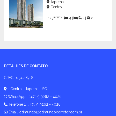
Itapema
Centro
m² priv.
| 125
4 |
2 |
2
DETALHES DE CONTATO
CRECI: 034.287-S
- Centro - Itapema - SC
WhatsApp :
( 47 ) 9 9262 - 4026
Telefone 1: ( 47 ) 9 9262 - 4026
Email:
edmundo@edmundocorretor.com.br