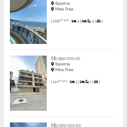
Itapema
Meia Praia
m² priv.
| 268
4 |
4 |
2
R$1.990.000,00
Itapema
Meia Praia
m² priv.
| 121
3 |
1 |
1
R$2.500.000,00