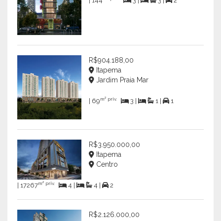
| 144
3 |
3 |
2
R$904.188,00
Itapema
Jardim Praia Mar
m² priv.
| 69
3 |
1 |
1
R$3.950.000,00
Itapema
Centro
m² priv.
| 17267
4 |
4 |
2
R$2.126.000,00