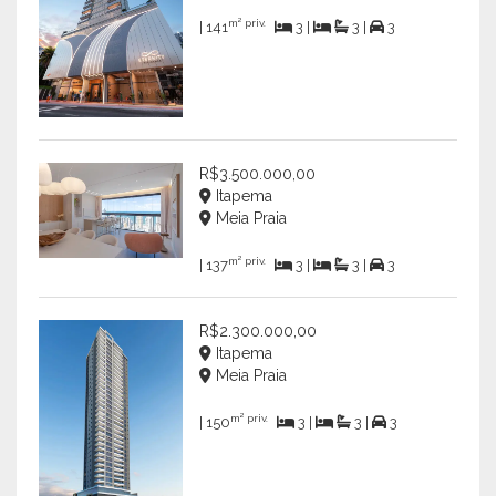
m² priv.
| 141
3 |
3 |
3
R$3.500.000,00
Itapema
Meia Praia
m² priv.
| 137
3 |
3 |
3
R$2.300.000,00
Itapema
Meia Praia
m² priv.
| 150
3 |
3 |
3