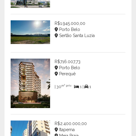
R$1.945.000,00
Porto Belo
Sertão Santa Luzia
R$716.007,73
Porto Belo
Perequê
m² priv.
| 30
1 |
1
R$2.400.000,00
Itapema
Meia Praia