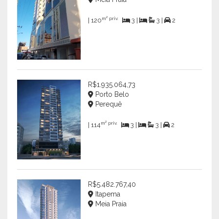
m² priv.
| 120
3 |
3 |
2
R$1.935.064,73
Porto Belo
Perequê
m² priv.
| 114
3 |
3 |
2
R$5.482.767,40
Itapema
Meia Praia