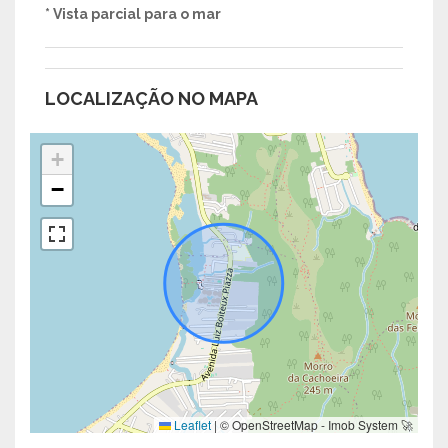
* Vista parcial para o mar
LOCALIZAÇÃO NO MAPA
+
−
Leaflet
|
© OpenStreetMap - Imob System 🚀