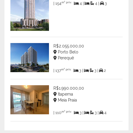
m² priv.
| 154
4 |
4 |
3
R$2.055.000,00
Porto Belo
Perequê
m² priv.
| 137
3 |
3 |
2
R$1.990.000,00
Itapema
Meia Praia
m² priv.
| 110
3 |
3 |
4