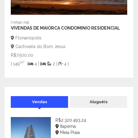
Código 259
Código
VIVENDAS DE MAIORCA CONDOMINIO RESIDENCIAL
APAR
CEN
Florianópolis
Ita
Cachoeira do Bom Jesus
Cen
R$7.500,00
R$5.
m²
| 149
4 |
2 |
4 |
| 210
Vendas
Aluguéis
R$2.320.493,24
Itapema
Meia Praia