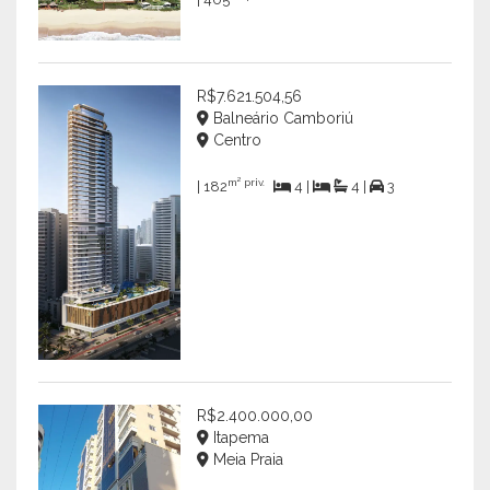
R$7.621.504,56
Balneário Camboriú
Centro
m² priv.
| 182
4 |
4 |
3
R$2.400.000,00
Itapema
Meia Praia