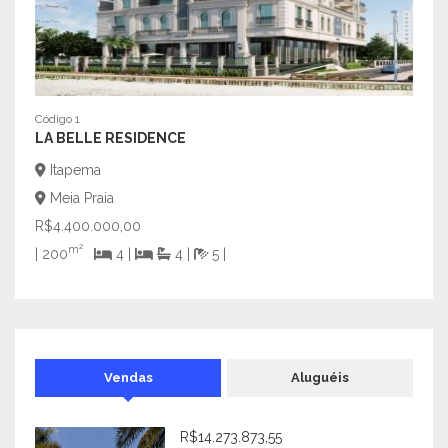
Código 1
Códig
LA BELLE RESIDENCE
VIVE
Itapema
Flo
Meia Praia
Cac
R$4.400.000,00
R$7.
m²
| 200
4 |
4 |
5 |
| 149
Vendas
Aluguéis
R$14.273.873,55