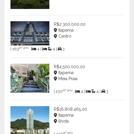
R$2.300.000,00
Itapema
Centro
m² priv.
| 163
4 |
4 |
3
R$4.500.000,00
Itapema
Meia Praia
m² priv.
| 230
4 |
4 |
3
R$16.808.465,00
Itapema
Ilhota
m² priv.
| 405