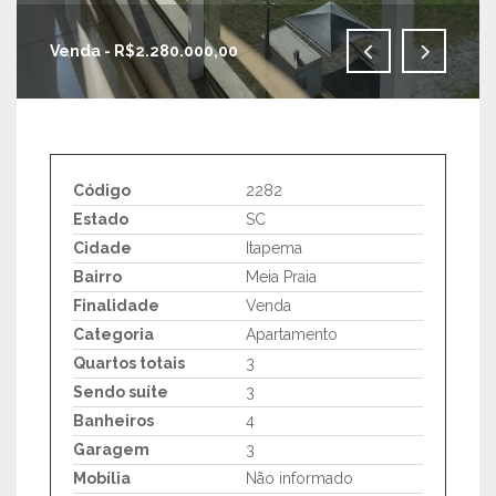
Venda - R$2.280.000,00
IMAGENS EM TELA CHEIA
Código
2282
Estado
SC
Cidade
Itapema
Bairro
Meia Praia
Finalidade
Venda
Categoria
Apartamento
Quartos totais
3
Sendo suíte
3
Banheiros
4
Garagem
3
Mobília
Não informado