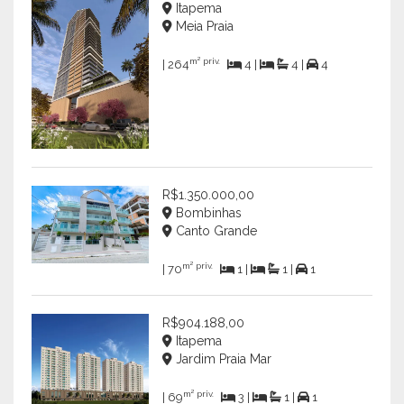
Itapema
Meia Praia
m² priv.
| 264
4 |
4 |
4
R$1.350.000,00
Bombinhas
Canto Grande
m² priv.
| 70
1 |
1 |
1
R$904.188,00
Itapema
Jardim Praia Mar
m² priv.
| 69
3 |
1 |
1