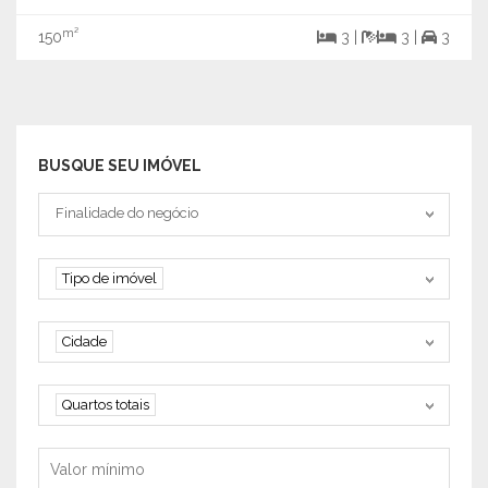
m²
150
3 |
3 |
3
BUSQUE SEU IMÓVEL
Tipo negociação
Finalidade do negócio
Tipo de imóvel
Tipo de imóvel
Cidade
Cidade
Quartos
Quartos totais
Valor mínimo