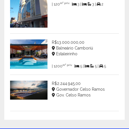
m² priv.
| 120
3 |
3 |
2
R$13.000.000,00
Balneário Camboriú
Estaleirinho
m² priv.
| 1200
5 |
5 |
5
R$2.244.945,00
Governador Celso Ramos
Gov. Celso Ramos