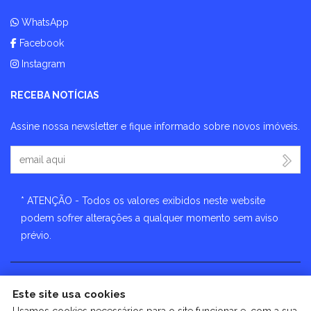
WhatsApp
Facebook
Instagram
RECEBA NOTÍCIAS
Assine nossa newsletter e fique informado sobre novos imóveis.
Seu Email
* ATENÇÃO - Todos os valores exibidos neste website
podem sofrer alterações a qualquer momento sem aviso
prévio.
Este site usa cookies
🔒
| Copyright © 2026 - Website gerado por
ImobSystem -