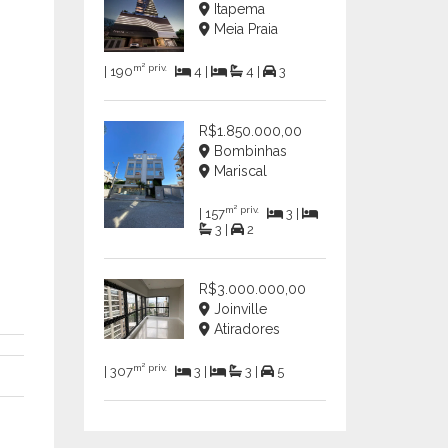
Itapema
Meia Praia
m² priv.
| 190
4 |
4 |
3
R$1.850.000,00
Bombinhas
Mariscal
m² priv.
| 157
3 |
3 |
2
R$3.000.000,00
Joinville
Atiradores
m² priv.
| 307
3 |
3 |
5