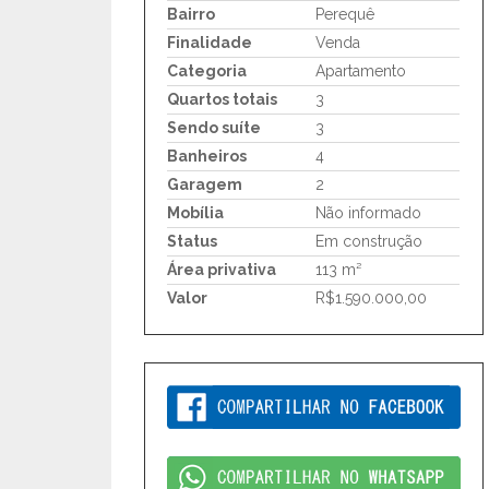
Bairro
Perequê
Finalidade
Venda
Categoria
Apartamento
Quartos totais
3
Sendo suíte
3
Banheiros
4
Garagem
2
Mobília
Não informado
Status
Em construção
Área privativa
113 m²
Valor
R$1.590.000,00