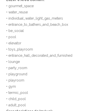
• gourmet_space
• water_reuse
• individual_water_light_gas_meters
• entrance_to_bathers_and_beach_box
• be_social
• pool
• elevator
• toys_playroom
• entrance_hall_decorated_and_furnished
• lounge
• party_room
• playground
• playroom
• gym
• termic_pool
• child_pool
• adult_pool