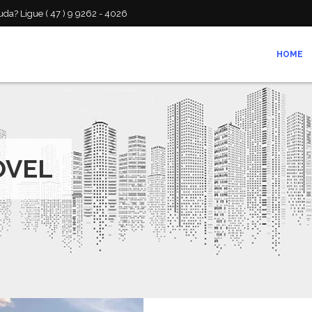
da? Ligue ( 47 ) 9 9262 - 4026
HOME
ÓVEL