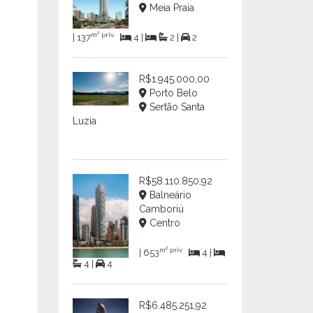
Meia Praia
m² priv.
| 137
4 |
2 |
2
R$1.945.000,00
Porto Belo
Sertão Santa
Luzia
R$58.110.850,92
Balneário
Camboriú
Centro
m² priv.
| 653
4 |
4 |
4
R$6.485.251,92