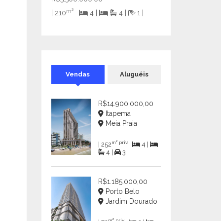
m²
| 210
4 |
4 |
1 |
Vendas
Aluguéis
R$14.900.000,00
Itapema
Meia Praia
m² priv.
| 252
4 |
4 |
3
R$1.185.000,00
Porto Belo
Jardim Dourado
m² priv.