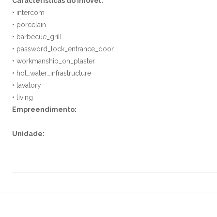
Características do Imóvel:
• intercom
• porcelain
• barbecue_grill
• password_lock_entrance_door
• workmanship_on_plaster
• hot_water_infrastructure
• lavatory
• living
Empreendimento:
Unidade: