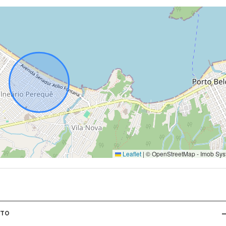
Leaflet
|
© OpenStreetMap - Imob Sys
NTO