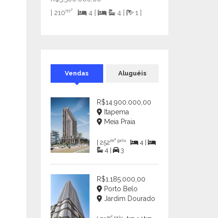
m²
| 210
4 |
4 |
1 |
Vendas
Aluguéis
R$14.900.000,00
Itapema
Meia Praia
m² priv.
| 252
4 |
4 |
3
R$1.185.000,00
Porto Belo
Jardim Dourado
m² priv.