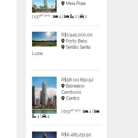
Meia Praia
m² priv.
| 137
4 |
2 |
2
R$1.945.000,00
Porto Belo
Sertão Santa
Luzia
R$58.110.850,92
Balneário
Camboriú
Centro
m² priv.
| 653
4 |
4 |
4
R$6.485.251,92