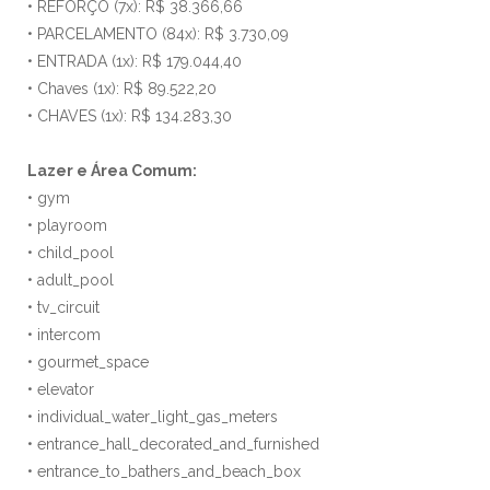
• REFORÇO (7x): R$ 38.366,66
• PARCELAMENTO (84x): R$ 3.730,09
• ENTRADA (1x): R$ 179.044,40
• Chaves (1x): R$ 89.522,20
• CHAVES (1x): R$ 134.283,30
Lazer e Área Comum:
• gym
• playroom
• child_pool
• adult_pool
• tv_circuit
• intercom
• gourmet_space
• elevator
• individual_water_light_gas_meters
• entrance_hall_decorated_and_furnished
• entrance_to_bathers_and_beach_box