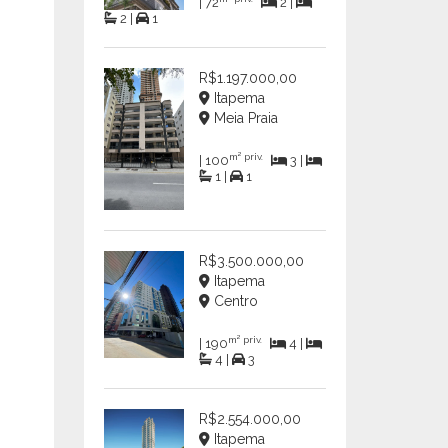
| 72
2 |
2 |
1
R$1.197.000,00
Itapema
Meia Praia
m² priv.
| 100
3 |
1 |
1
R$3.500.000,00
Itapema
Centro
m² priv.
| 190
4 |
4 |
3
R$2.554.000,00
Itapema