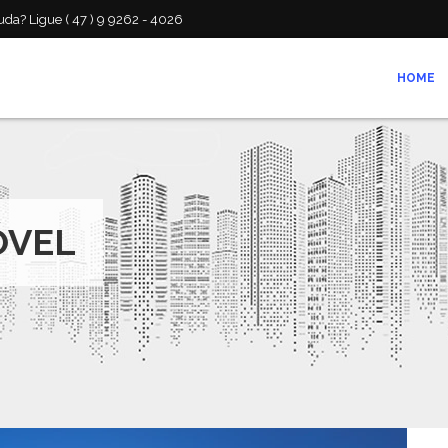
da? Ligue ( 47 ) 9 9262 - 4026
HOME
ÓVEL