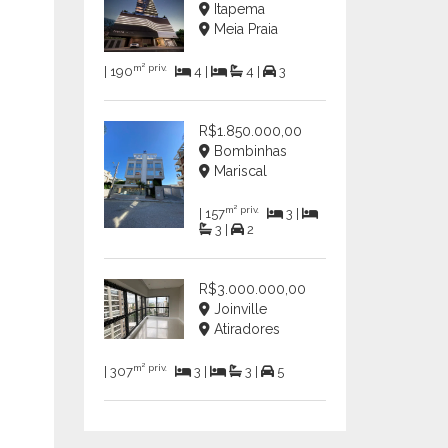
Itapema
Meia Praia
m² priv.
| 190
4 |
4 |
3
R$1.850.000,00
Bombinhas
Mariscal
m² priv.
| 157
3 |
3 |
2
R$3.000.000,00
Joinville
Atiradores
m² priv.
| 307
3 |
3 |
5