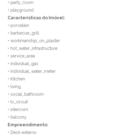
• party_room
• playground
Características do Imóvel:
• porcelain
• barbecue_grill
• workmanship_on_plaster
• hot_water_infrastructure
• service_area
• individual_gas
• individual_water_meter
• Kitchen
• living
• social_bathroom
• tv_circuit
• intercom
• balcony
Empreendimento:
• Deck externo