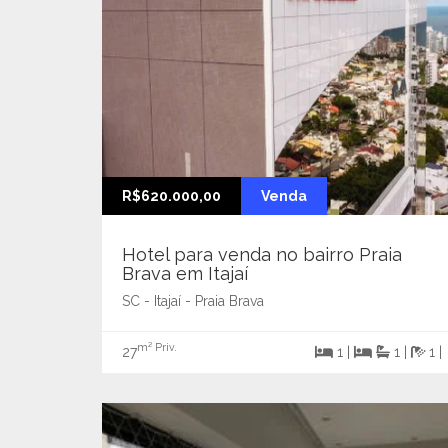
R$620.000,00
Venda
Hotel para venda no bairro Praia
Brava em Itajaí
SC - Itajaí - Praia Brava
m² Priv.
27
1 |
1 |
1 |