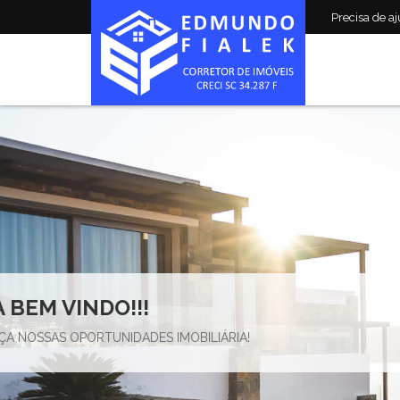
Precisa de aju
VOCÊ SONHA, NÓS REALI