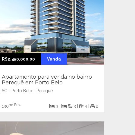
R$2.450.000,00
Venda
Apartamento para venda no bairro
Perequê em Porto Belo
SC - Porto Belo - Perequê
m² Priv.
130
3 |
3 |
4 |
2