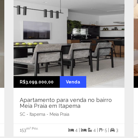
R$3.099.000,00
Venda
Apartamento para venda no bairro
Meia Praia em Itapema
SC - Itapema - Meia Praia
m² Priv.
153
4 |
4 |
5 |
3