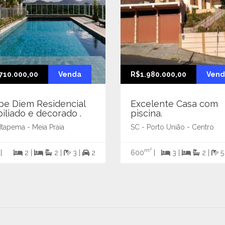
710.000,00
Venda
R$1.980.000,00
Vend
pe Diem Residencial
Excelente Casa com
iliado e decorado .
piscina.
Itapema - Meia Praia
SC - Porto União - Centro
m²
|
2 |
2 |
3 |
2
600
|
3 |
2 |
5