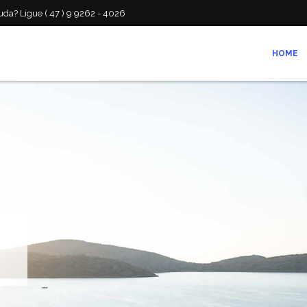
da? Ligue ( 47 ) 9 9262 - 4026
HOME
ZAMOS!