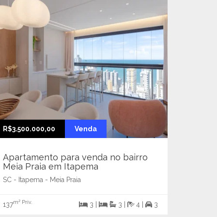
R$3.500.000,00
Venda
Apartamento para venda no bairro
Meia Praia em Itapema
SC - Itapema - Meia Praia
m² Priv.
137
3 |
3 |
4 |
3