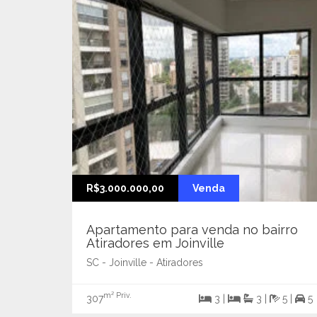
R$3.000.000,00
Venda
Apartamento para venda no bairro
Atiradores em Joinville
SC - Joinville - Atiradores
m² Priv.
307
3 |
3 |
5 |
5