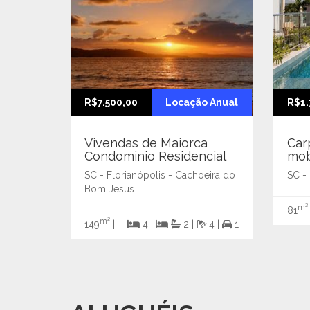
R$7.500,00
Locação Anual
R$1.
Vivendas de Maiorca
Car
Condominio Residencial
mob
SC - Florianópolis - Cachoeira do
SC - 
Bom Jesus
m²
81
m²
149
|
4 |
2 |
4 |
1