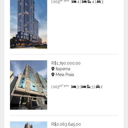
m² priv.
| 205
4 |
4 |
3
R$1.790.000,00
Itapema
Meia Praia
m² priv.
| 103
3 |
3 |
2
R$2.063.645,00