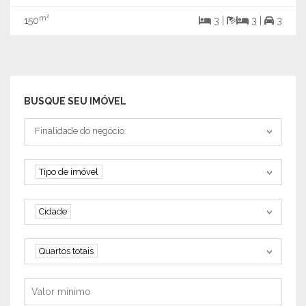
m²
150
3 |
3 |
3
BUSQUE SEU IMÓVEL
Tipo negociação
Finalidade do negócio
Tipo de imóvel
Tipo de imóvel
Cidade
Cidade
Quartos
Quartos totais
Valor mínimo