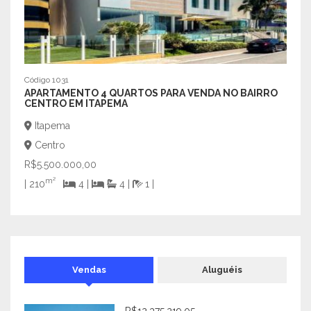
Código 1031
Código
APARTAMENTO 4 QUARTOS PARA VENDA NO BAIRRO
EXCE
CENTRO EM ITAPEMA
Por
Itapema
Cen
Centro
R$1.
R$5.500.000,00
| 600
m²
| 210
4 |
4 |
1 |
Vendas
Aluguéis