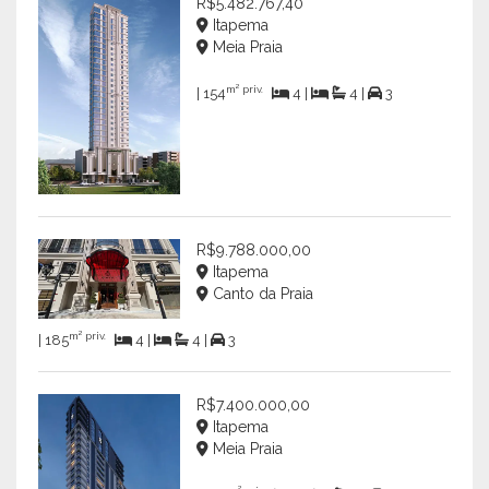
R$5.482.767,40
Itapema
Meia Praia
m² priv.
| 154
4 |
4 |
3
R$9.788.000,00
Itapema
Canto da Praia
m² priv.
| 185
4 |
4 |
3
R$7.400.000,00
Itapema
Meia Praia