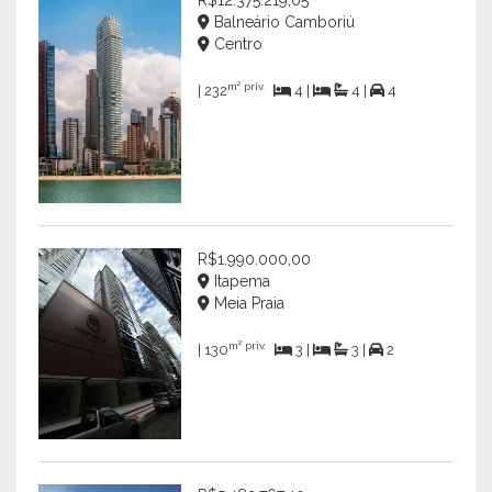
R$12.375.219,05
Balneário Camboriú
Centro
m² priv.
| 232
4 |
4 |
4
R$1.990.000,00
Itapema
Meia Praia
m² priv.
| 130
3 |
3 |
2