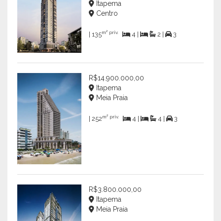
Itapema
Centro
m² priv.
| 135
4 |
2 |
3
R$14.900.000,00
Itapema
Meia Praia
m² priv.
| 252
4 |
4 |
3
R$3.800.000,00
Itapema
Meia Praia