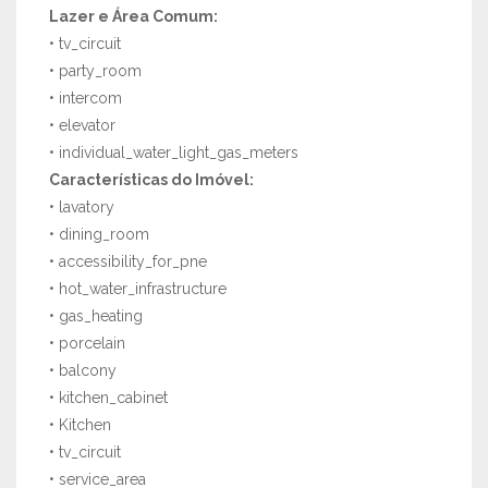
Lazer e Área Comum:
• tv_circuit
• party_room
• intercom
• elevator
• individual_water_light_gas_meters
Características do Imóvel:
• lavatory
• dining_room
• accessibility_for_pne
• hot_water_infrastructure
• gas_heating
• porcelain
• balcony
• kitchen_cabinet
• Kitchen
• tv_circuit
• service_area