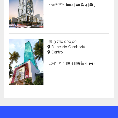
m² priv.
| 160
4 |
4 |
3
R$13.760.000,00
Balneário Camboriú
Centro
m² priv.
| 184
4 |
4 |
4