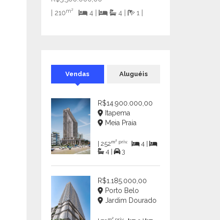
m²
| 210
4 |
4 |
1 |
Vendas
Aluguéis
R$14.900.000,00
Itapema
Meia Praia
m² priv.
| 252
4 |
4 |
3
R$1.185.000,00
Porto Belo
Jardim Dourado
m² priv.