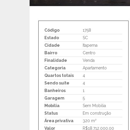
Código
1758
Estado
SC
Cidade
Itapema
Bairro
Centro
Finalidade
Venda
Categoria
Apartamento
Quartos totais
4
Sendo suíte
4
Banheiros
1
Garagem
5
Mobília
Sem Mobília
Status
Em construção
Área privativa
320 m²
Valor
R$18.712.000,00