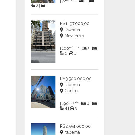
| 72
2 |
2 |
1
R$1.197.000,00
Itapema
Meia Praia
m² priv.
| 100
3 |
1 |
1
R$3.500.000,00
Itapema
Centro
m² priv.
| 190
4 |
4 |
3
R$2.554.000,00
Itapema