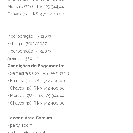
Mensais (72x) - R$ 129.944,44
Chaves (1x) - R$ 3.742.400,00
Incorporação: 3-32073
Entrega: 17/02/2027
Incorporação: 3-32073
Área útil: 320m²
Condições de Pagamento:
• Semestrais (12x): R$ 155.933,33
• Entrada (1x): R$ 3.742.400,00
• Chaves (1x): R$ 3.742.400,00
• Mensais (72x): R$ 129.944,44
• Chaves (1x): R$ 3.742.400,00
Lazer e Área Comum:
• party_room
• adult_infinity_pool