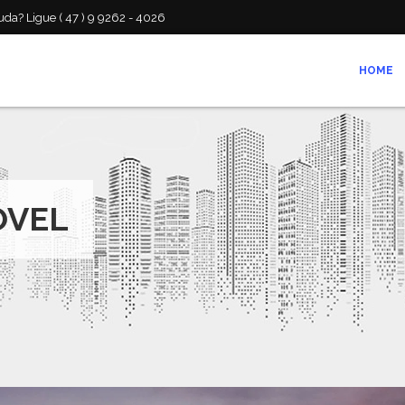
da? Ligue ( 47 ) 9 9262 - 4026
HOME
ÓVEL