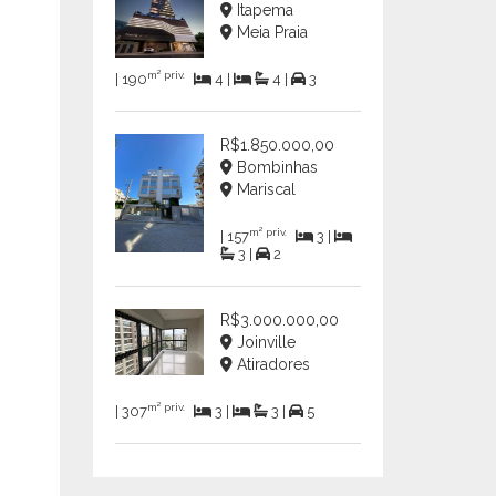
Itapema
Meia Praia
m² priv.
| 190
4 |
4 |
3
R$1.850.000,00
Bombinhas
Mariscal
m² priv.
| 157
3 |
3 |
2
R$3.000.000,00
Joinville
Atiradores
m² priv.
| 307
3 |
3 |
5