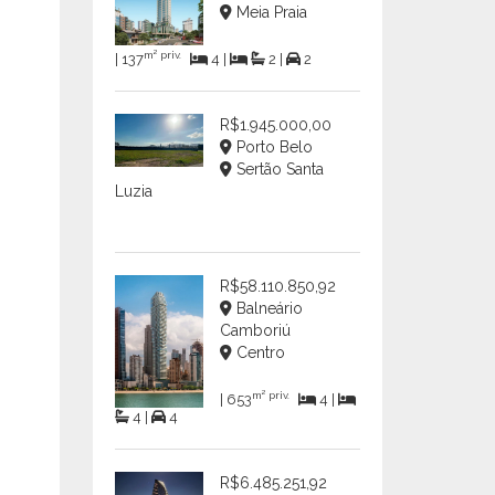
Meia Praia
m² priv.
| 137
4 |
2 |
2
R$1.945.000,00
Porto Belo
Sertão Santa
Luzia
R$58.110.850,92
Balneário
Camboriú
Centro
m² priv.
| 653
4 |
4 |
4
R$6.485.251,92