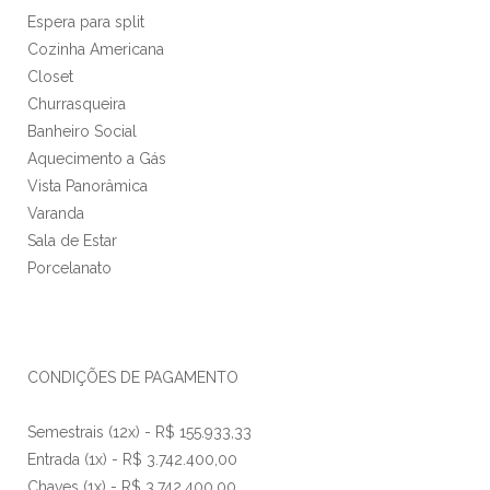
Espera para split
Cozinha Americana
Closet
Churrasqueira
Banheiro Social
Aquecimento a Gás
Vista Panorâmica
Varanda
Sala de Estar
Porcelanato
CONDIÇÕES DE PAGAMENTO
Semestrais (12x) - R$ 155.933,33
Entrada (1x) - R$ 3.742.400,00
Chaves (1x) - R$ 3.742.400,00