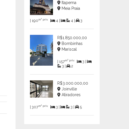
Itapema
Meia Praia
m² priv.
| 190
4 |
4 |
3
R$1.850.000,00
Bombinhas
Mariscal
m² priv.
| 157
3 |
3 |
2
R$3.000.000,00
Joinville
Atiradores
m² priv.
| 307
3 |
3 |
5