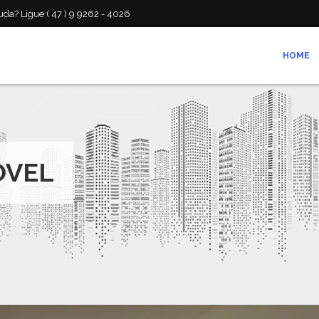
da? Ligue ( 47 ) 9 9262 - 4026
HOME
ÓVEL