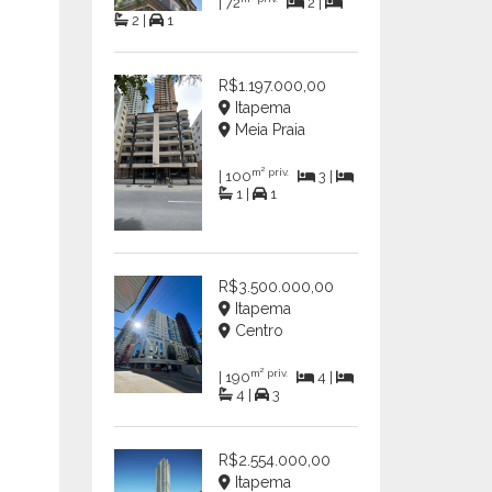
| 72
2 |
2 |
1
R$1.197.000,00
Itapema
Meia Praia
m² priv.
| 100
3 |
1 |
1
R$3.500.000,00
Itapema
Centro
m² priv.
| 190
4 |
4 |
3
R$2.554.000,00
Itapema