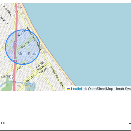
Leaflet
|
© OpenStreetMap - Imob Sys
NTO