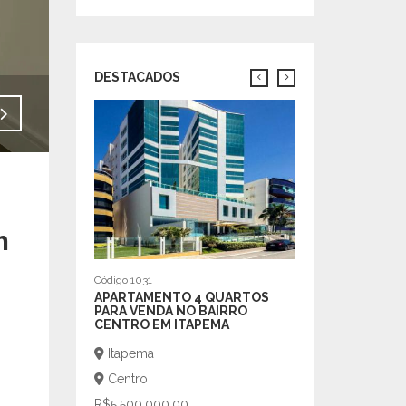
DESTACADOS
Venda - R$1.790.000,00
Código 193
EXCELENTE CAS
PISCINA.
Porto União
Centro
m
R$1.980.000,00
m²
| 600
3 |
Código 1031
APARTAMENTO 4 QUARTOS
PARA VENDA NO BAIRRO
CENTRO EM ITAPEMA
Itapema
Centro
R$5.500.000,00