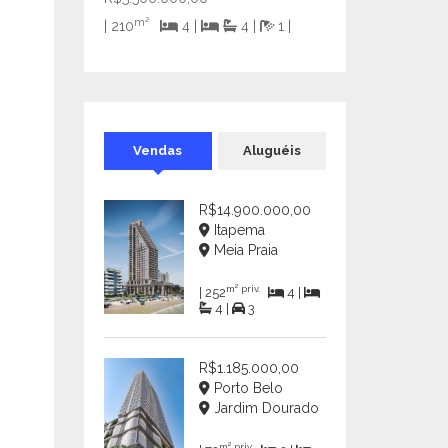
m²
| 210
4 |
4 |
1 |
Vendas
Aluguéis
R$14.900.000,00
Itapema
Meia Praia
m² priv.
| 252
4 |
4 |
3
R$1.185.000,00
Porto Belo
Jardim Dourado
m² priv.