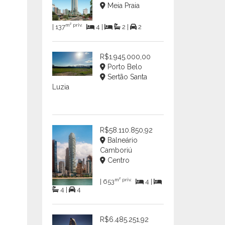
Meia Praia
m² priv.
| 137
4 |
2 |
2
R$1.945.000,00
Porto Belo
Sertão Santa
Luzia
R$58.110.850,92
Balneário
Camboriú
Centro
m² priv.
| 653
4 |
4 |
4
R$6.485.251,92