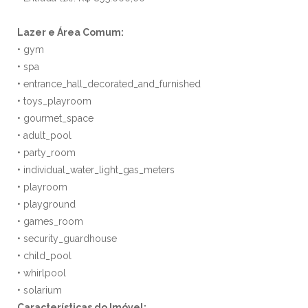
Lazer e Área Comum:
• gym
• spa
• entrance_hall_decorated_and_furnished
• toys_playroom
• gourmet_space
• adult_pool
• party_room
• individual_water_light_gas_meters
• playroom
• playground
• games_room
• security_guardhouse
• child_pool
• whirlpool
• solarium
Características do Imóvel: