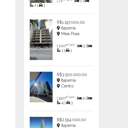
| 72
2 |
2 |
1
R$1.197.000,00
Itapema
Meia Praia
m² priv.
| 100
3 |
1 |
1
R$3.500.000,00
Itapema
Centro
m² priv.
| 190
4 |
4 |
3
R$2.554.000,00
Itapema