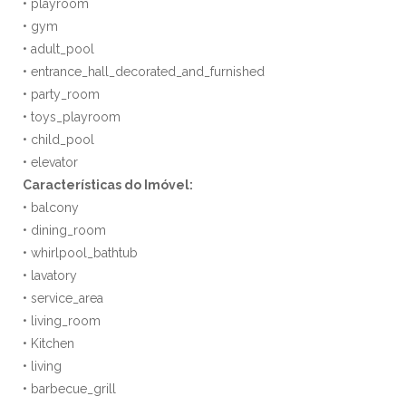
• playroom
• gym
• adult_pool
• entrance_hall_decorated_and_furnished
• party_room
• toys_playroom
• child_pool
• elevator
Características do Imóvel:
• balcony
• dining_room
• whirlpool_bathtub
• lavatory
• service_area
• living_room
• Kitchen
• living
• barbecue_grill