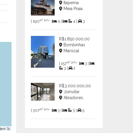
Itapema
Meia Praia
m² priv.
| 190
4 |
4 |
3
R$1.850.000,00
Bombinhas
Mariscal
m² priv.
| 157
3 |
3 |
2
R$3.000.000,00
Joinville
Atiradores
m² priv.
| 307
3 |
3 |
5
tem 🚀