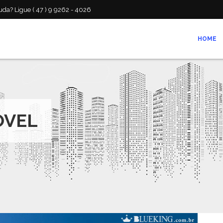
da? Ligue ( 47 ) 9 9262 - 4026
HOME
ÓVEL