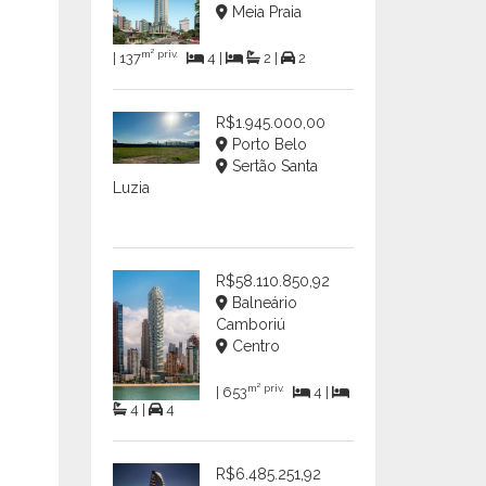
Meia Praia
m² priv.
| 137
4 |
2 |
2
R$1.945.000,00
Porto Belo
Sertão Santa
Luzia
R$58.110.850,92
Balneário
Camboriú
Centro
m² priv.
| 653
4 |
4 |
4
R$6.485.251,92