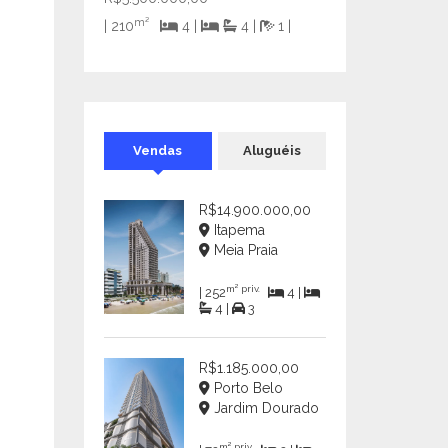
m²
| 210
4 |
4 |
1 |
Vendas
Aluguéis
R$14.900.000,00
Itapema
Meia Praia
m² priv.
| 252
4 |
4 |
3
R$1.185.000,00
Porto Belo
Jardim Dourado
m² priv.