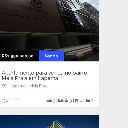
R$1.990.000,00
Venda
Apartamento para venda no bairro
Meia Praia em Itapema
SC - Itapema - Meia Praia
m² Priv.
130
3 |
3 |
4 |
2