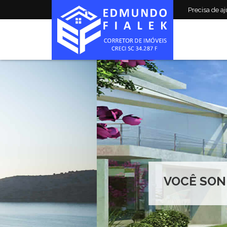
Precisa de aju
VOCÊ SONHA, NÓS REALI