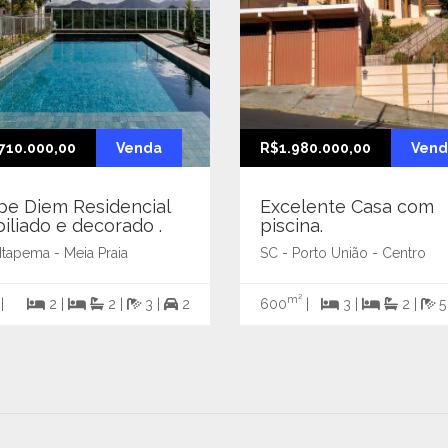
710.000,00
Venda
R$1.980.000,00
Vend
pe Diem Residencial
Excelente Casa com
iliado e decorado .
piscina.
Itapema - Meia Praia
SC - Porto União - Centro
m²
|
2 |
2 |
3 |
2
600
|
3 |
2 |
5