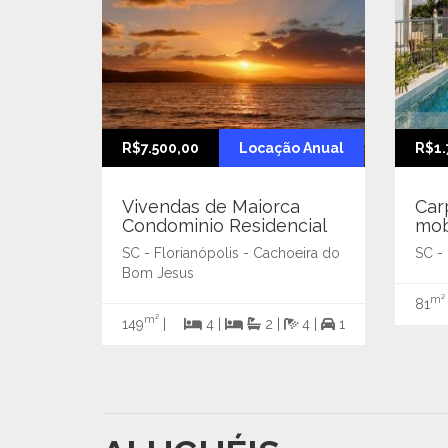
R$7.500,00
Locação Anual
R$1.
Vivendas de Maiorca
Car
Condominio Residencial
mob
SC - Florianópolis - Cachoeira do
SC - 
Bom Jesus
m²
81
m²
149
|
4 |
2 |
4 |
1