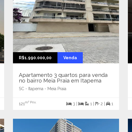
R$1.990.000,00
Venda
Apartamento 3 quartos para venda
no bairro Meia Praia em Itapema
SC - Itapema - Meia Praia
m² Priv.
121
3 |
1 |
2 |
1