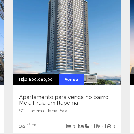
R$2.600.000,00
Venda
Apartamento para venda no bairro
Meia Praia em Itapema
SC - Itapema - Meia Praia
m² Priv.
152
3 |
3 |
4 |
3