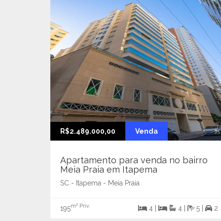
R$2.489.000,00
Venda
Apartamento para venda no bairro
Meia Praia em Itapema
SC - Itapema - Meia Praia
m² Priv.
195
4 |
4 |
5 |
2