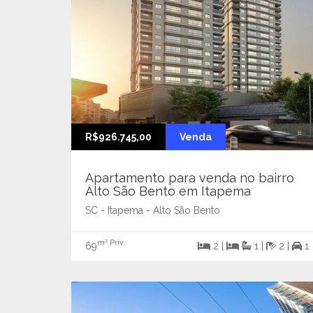
R$926.745,00
Venda
Apartamento para venda no bairro
Alto São Bento em Itapema
SC - Itapema - Alto São Bento
m² Priv.
69
2 |
1 |
2 |
1