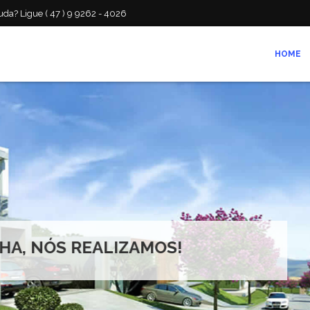
da? Ligue ( 47 ) 9 9262 - 4026
HOME
ZAMOS!