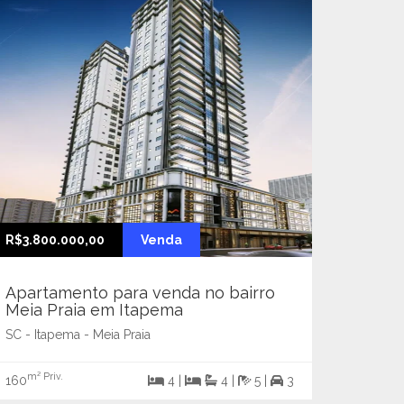
R$3.800.000,00
Venda
Apartamento para venda no bairro
Meia Praia em Itapema
SC - Itapema - Meia Praia
m² Priv.
160
4 |
4 |
5 |
3