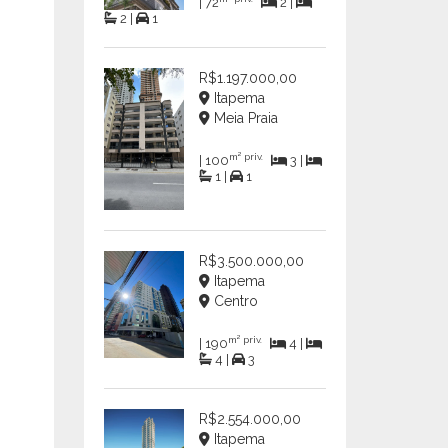
| 72
2 |
2 |
1
R$1.197.000,00
Itapema
Meia Praia
m² priv.
| 100
3 |
1 |
1
R$3.500.000,00
Itapema
Centro
m² priv.
| 190
4 |
4 |
3
R$2.554.000,00
Itapema