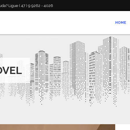
da? Ligue ( 47 ) 9 9262 - 4026
HOME
ÓVEL