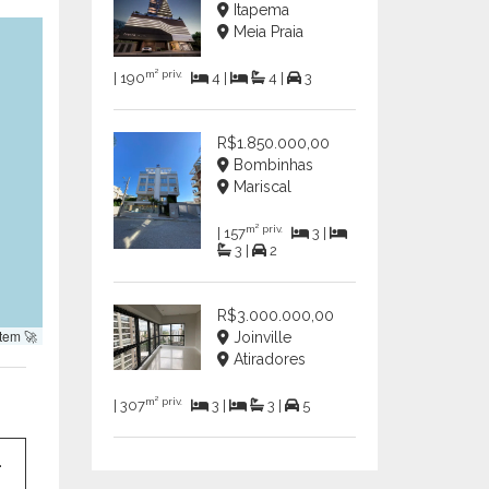
Itapema
Meia Praia
m² priv.
| 190
4 |
4 |
3
R$1.850.000,00
Bombinhas
Mariscal
m² priv.
| 157
3 |
3 |
2
R$3.000.000,00
tem 🚀
Joinville
Atiradores
m² priv.
| 307
3 |
3 |
5