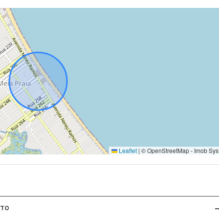
Leaflet
|
© OpenStreetMap - Imob Sys
NTO