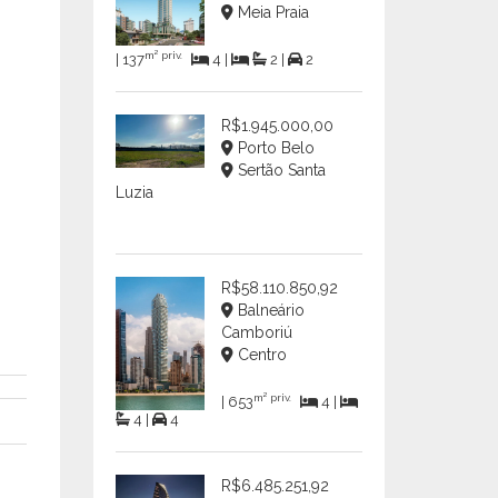
Meia Praia
m² priv.
| 137
4 |
2 |
2
R$1.945.000,00
Porto Belo
Sertão Santa
Luzia
R$58.110.850,92
Balneário
Camboriú
Centro
m² priv.
| 653
4 |
4 |
4
R$6.485.251,92