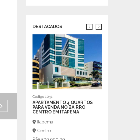
DESTACADOS
Venda - R$6.700.000,00
Código 193
EXCELENTE CAS
PISCINA.
Porto União
Centro
R$1.980.000,00
m²
| 600
3 |
Código 1031
APARTAMENTO 4 QUARTOS
PARA VENDA NO BAIRRO
CENTRO EM ITAPEMA
Itapema
Centro
R$5.500.000,00