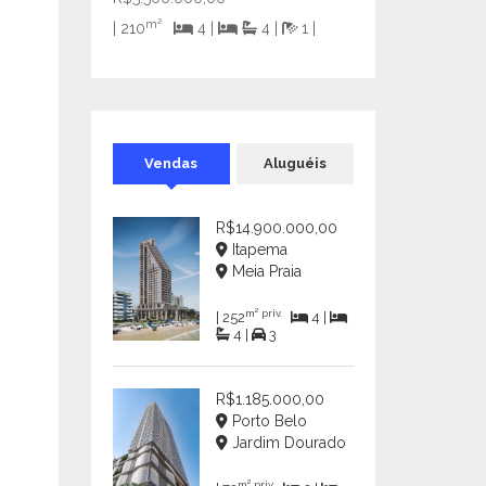
m²
| 210
4 |
4 |
1 |
Vendas
Aluguéis
R$14.900.000,00
Itapema
Meia Praia
m² priv.
| 252
4 |
4 |
3
R$1.185.000,00
Porto Belo
Jardim Dourado
m² priv.