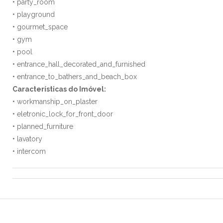
• party_room
• playground
• gourmet_space
• gym
• pool
• entrance_hall_decorated_and_furnished
• entrance_to_bathers_and_beach_box
Características do Imóvel:
• workmanship_on_plaster
• eletronic_lock_for_front_door
• planned_furniture
• lavatory
• intercom